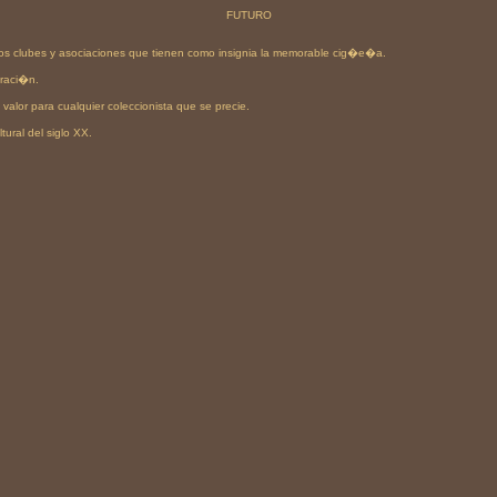
FUTURO
os clubes y asociaciones que tienen como insignia la memorable cig�e�a.
raci�n.
valor para cualquier coleccionista que se precie.
ural del siglo XX.