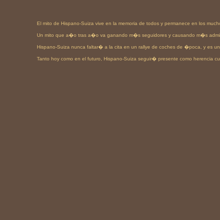
El mito de Hispano-Suiza vive en la memoria de todos y permanece en los much
Un mito que a�o tras a�o va ganando m�s seguidores y causando m�s admi
Hispano-Suiza nunca faltar� a la cita en un rallye de coches de �poca, y es un 
Tanto hoy como en el futuro, Hispano-Suiza seguir� presente como herencia cult